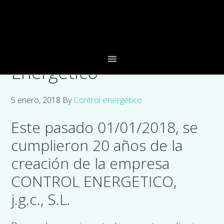
Skip
Skip
Skip
to
to
to
primary
main
footer
20 aniversario Control
navigation
content
Energetico
Control energético
5 enero, 2018
By
Este pasado 01/01/2018, se
cumplieron 20 años de la
creación de la empresa
CONTROL ENERGETICO,
j.g.c., S.L.