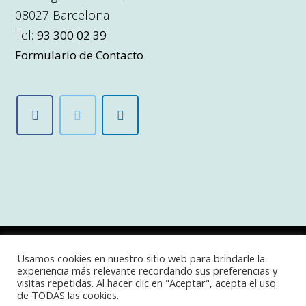
08027 Barcelona
Tel:
93 300 02 39
Formulario de Contacto
COPYRIGHT © 2026 · CONTROL ENERGÉTICO J.G.C S.L. ·
Usamos cookies en nuestro sitio web para brindarle la
POLÍTICA DE PRIVACIDAD
AVISO LEGAL
·
·
experiencia más relevante recordando sus preferencias y
POLITICA DE COOKIES
USO REDES SOCIALES
·
visitas repetidas. Al hacer clic en "Aceptar", acepta el uso
de TODAS las cookies.