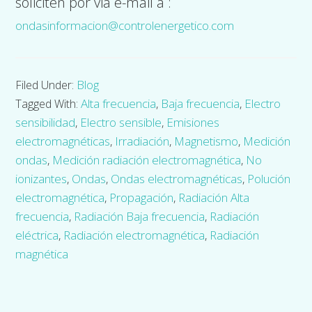
soliciten por via e-mail a :
ondasinformacion@controlenergetico.com
Blog
Filed Under:
Alta frecuencia
Baja frecuencia
Electro
Tagged With:
,
,
sensibilidad
Electro sensible
Emisiones
,
,
electromagnéticas
Irradiación
Magnetismo
Medición
,
,
,
ondas
Medición radiación electromagnética
No
,
,
ionizantes
Ondas
Ondas electromagnéticas
Polución
,
,
,
electromagnética
Propagación
Radiación Alta
,
,
frecuencia
Radiación Baja frecuencia
Radiación
,
,
eléctrica
Radiación electromagnética
Radiación
,
,
magnética