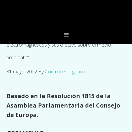
Skip
Skip
Skip
to
to
to
primary
main
footer
navigation
content
“Los peligros potenciales de los campos
electromagnéticos y sus efectos sobre el medio
ambiente”.
Control energético
31 mayo, 2022
By
Basado en la Resolución 1815 de la
Asamblea Parlamentaria del Consejo
de Europa.