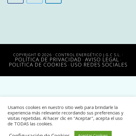
COPYRIGHT © 2026 · CONTROL ENERGÉTICO J.G.C S.L. ·
POLÍTICA DE PRIVACIDAD
AVISO LEGAL
·
·
POLITICA DE COOKIES
USO REDES SOCIALES
·
Usamos cookies en nuestro sitio web para brindarle la
experiencia más relevante recordando sus preferencias y
visitas repetidas. Al hacer clic en "Aceptar", acepta el uso
de TODAS las cookies.
Configuración de Cookies
Aceptar Cookies